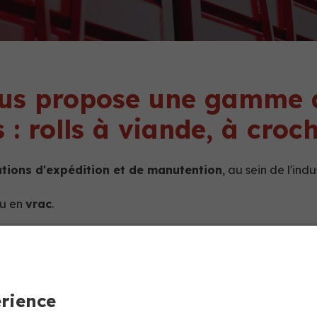
us propose une gamme de
: rolls à viande, à croc
tions d'expédition et de manutention
, au sein de l'ind
u en
vrac
.
érience