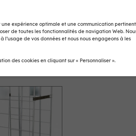
rir une expérience optimale et une communication pertinen
poser de toutes les fonctionnalités de navigation Web. Nou
t à l’usage de vos données et nous nous engageons à les
OLL SÉCURITÉ
CHARIOT TRACT
sation des cookies en cliquant sur « Personnaliser ».
EMBOITABLE
CH064005