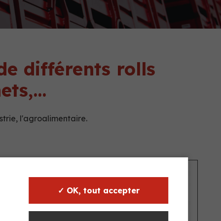
 différents rolls
hets,…
ustrie, l'agroalimentaire.
✓ OK, tout accepter