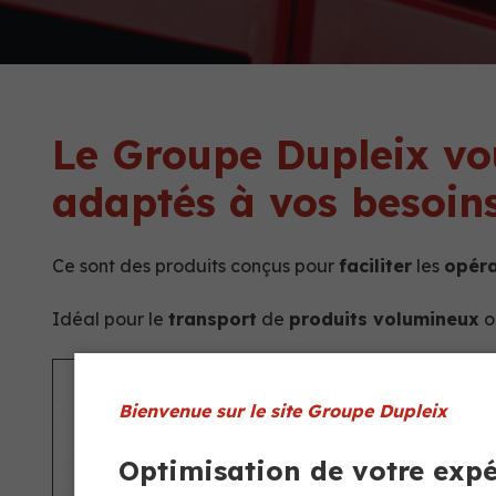
Le Groupe Dupleix vo
adaptés à vos besoins 
Ce sont des produits conçus pour
faciliter
les
opéra
Idéal pour le
transport
de
produits volumineux
o
Bienvenue sur le site Groupe Dupleix
Optimisation de votre exp