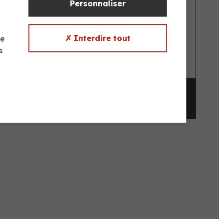
Personnaliser
✗ Interdire tout
te
s
ABLE
ROLL À CROCHET