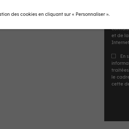
sation des cookies en cliquant sur « Personnaliser ».
En c
connai
et de l
Internet
En 
informat
traitée
le cadr
cette 