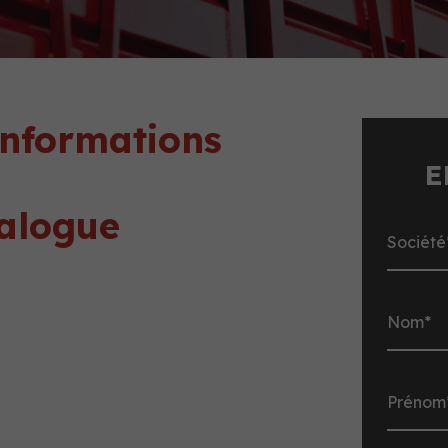
informations
E
talogue