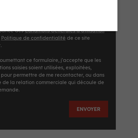
ochant cette case, je reconnais avoir pris
ssance des
Conditions Générales d’Utilisation
a
Politique de confidentialité
de ce site
.
soumettant ce formulaire, j'accepte que les
ions saisies soient utilisées, exploitées,
s pour permettre de me recontacter, ou dans
e de la relation commerciale qui découle de
demande.