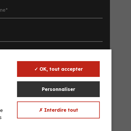
ez un objet
✓ OK, tout accepter
Personnaliser
✗ Interdire tout
te
y a-t-il de lettres dans 'Dupleix' ?
s