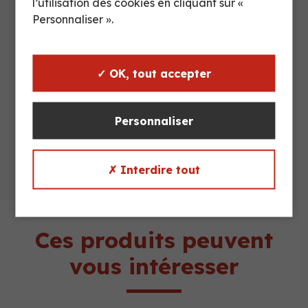
l’utilisation des cookies en cliquant sur «
Charge
Personnaliser ».
2000 kg
utile
Gerbage
4 sur 1
✓ OK, tout accepter
Camion
36 unités non croisés
complet
/ 60 croisés
Personnaliser
✗ Interdire tout
Ces produits peuvent
vous intéresser