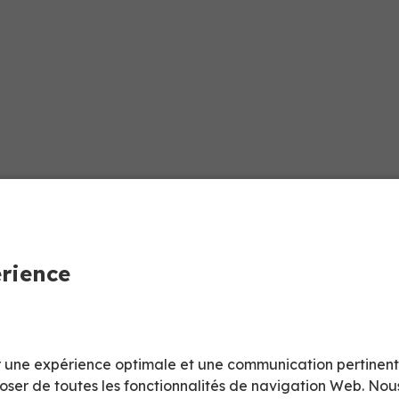
érience
Dimensions
Extérieures (mm)
rir une expérience optimale et une communication pertinen
poser de toutes les fonctionnalités de navigation Web. Nou